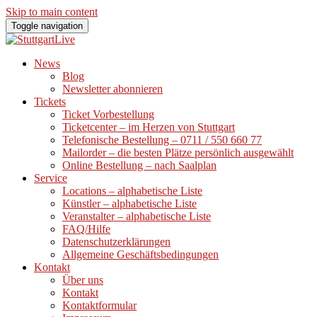
Skip to main content
Toggle navigation
News
Blog
Newsletter abonnieren
Tickets
Ticket Vorbestellung
Ticketcenter – im Herzen von Stuttgart
Telefonische Bestellung – 0711 / 550 660 77
Mailorder – die besten Plätze persönlich ausgewählt
Online Bestellung – nach Saalplan
Service
Locations – alphabetische Liste
Künstler – alphabetische Liste
Veranstalter – alphabetische Liste
FAQ/Hilfe
Datenschutzerklärungen
Allgemeine Geschäftsbedingungen
Kontakt
Über uns
Kontakt
Kontaktformular