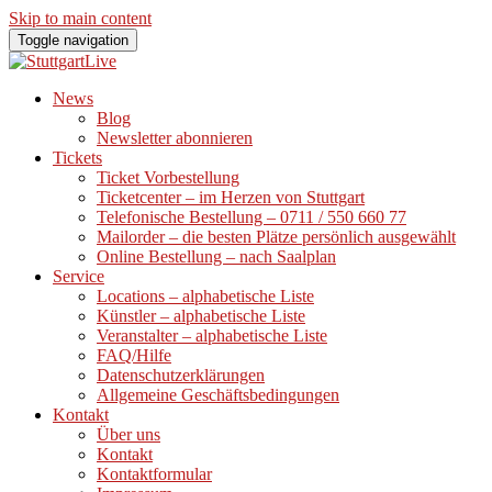
Skip to main content
Toggle navigation
News
Blog
Newsletter abonnieren
Tickets
Ticket Vorbestellung
Ticketcenter – im Herzen von Stuttgart
Telefonische Bestellung – 0711 / 550 660 77
Mailorder – die besten Plätze persönlich ausgewählt
Online Bestellung – nach Saalplan
Service
Locations – alphabetische Liste
Künstler – alphabetische Liste
Veranstalter – alphabetische Liste
FAQ/Hilfe
Datenschutzerklärungen
Allgemeine Geschäftsbedingungen
Kontakt
Über uns
Kontakt
Kontaktformular