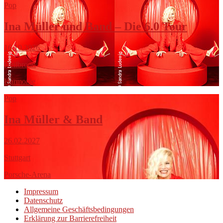
Pop
Ina Müller und Band – Die 6.0 Tour
16.10.2026
Heilbronn
Harmonie
Pop
Ina Müller & Band
26.02.2027
Stuttgart
Porsche-Arena
Impressum
Datenschutz
Allgemeine Geschäftsbedingungen
Erklärung zur Barrierefreiheit