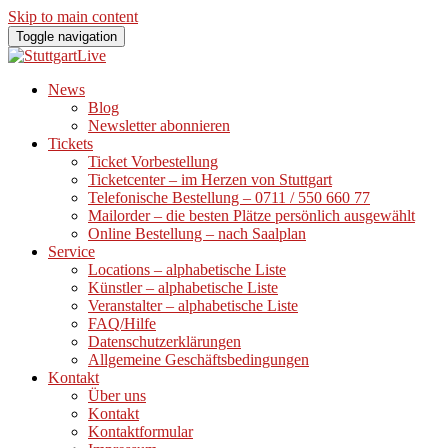
Skip to main content
Toggle navigation
News
Blog
Newsletter abonnieren
Tickets
Ticket Vorbestellung
Ticketcenter – im Herzen von Stuttgart
Telefonische Bestellung – 0711 / 550 660 77
Mailorder – die besten Plätze persönlich ausgewählt
Online Bestellung – nach Saalplan
Service
Locations – alphabetische Liste
Künstler – alphabetische Liste
Veranstalter – alphabetische Liste
FAQ/Hilfe
Datenschutzerklärungen
Allgemeine Geschäftsbedingungen
Kontakt
Über uns
Kontakt
Kontaktformular