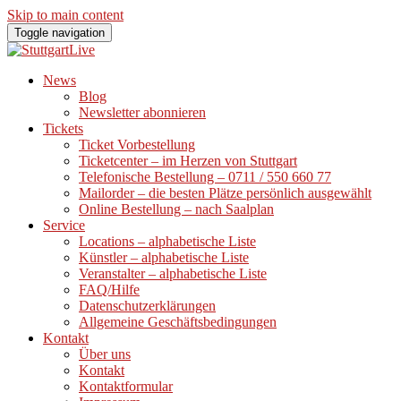
Skip to main content
Toggle navigation
News
Blog
Newsletter abonnieren
Tickets
Ticket Vorbestellung
Ticketcenter – im Herzen von Stuttgart
Telefonische Bestellung – 0711 / 550 660 77
Mailorder – die besten Plätze persönlich ausgewählt
Online Bestellung – nach Saalplan
Service
Locations – alphabetische Liste
Künstler – alphabetische Liste
Veranstalter – alphabetische Liste
FAQ/Hilfe
Datenschutzerklärungen
Allgemeine Geschäftsbedingungen
Kontakt
Über uns
Kontakt
Kontaktformular