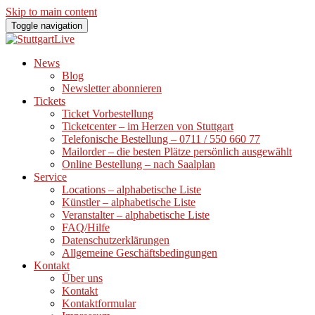
Skip to main content
Toggle navigation
News
Blog
Newsletter abonnieren
Tickets
Ticket Vorbestellung
Ticketcenter – im Herzen von Stuttgart
Telefonische Bestellung – 0711 / 550 660 77
Mailorder – die besten Plätze persönlich ausgewählt
Online Bestellung – nach Saalplan
Service
Locations – alphabetische Liste
Künstler – alphabetische Liste
Veranstalter – alphabetische Liste
FAQ/Hilfe
Datenschutzerklärungen
Allgemeine Geschäftsbedingungen
Kontakt
Über uns
Kontakt
Kontaktformular