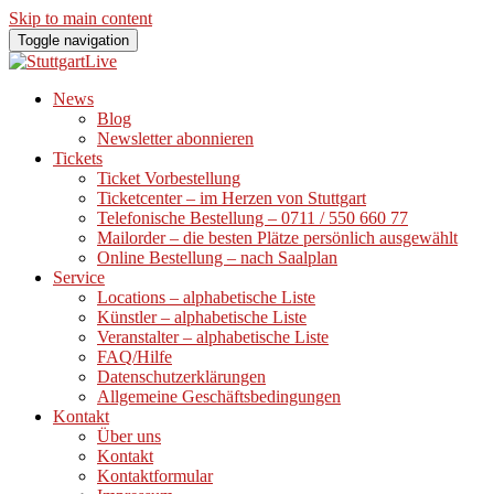
Skip to main content
Toggle navigation
News
Blog
Newsletter abonnieren
Tickets
Ticket Vorbestellung
Ticketcenter – im Herzen von Stuttgart
Telefonische Bestellung – 0711 / 550 660 77
Mailorder – die besten Plätze persönlich ausgewählt
Online Bestellung – nach Saalplan
Service
Locations – alphabetische Liste
Künstler – alphabetische Liste
Veranstalter – alphabetische Liste
FAQ/Hilfe
Datenschutzerklärungen
Allgemeine Geschäftsbedingungen
Kontakt
Über uns
Kontakt
Kontaktformular