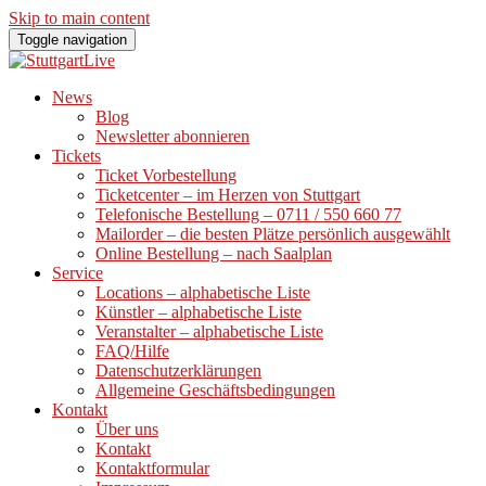
Skip to main content
Toggle navigation
News
Blog
Newsletter abonnieren
Tickets
Ticket Vorbestellung
Ticketcenter – im Herzen von Stuttgart
Telefonische Bestellung – 0711 / 550 660 77
Mailorder – die besten Plätze persönlich ausgewählt
Online Bestellung – nach Saalplan
Service
Locations – alphabetische Liste
Künstler – alphabetische Liste
Veranstalter – alphabetische Liste
FAQ/Hilfe
Datenschutzerklärungen
Allgemeine Geschäftsbedingungen
Kontakt
Über uns
Kontakt
Kontaktformular