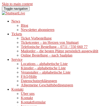
Skip to main content
Toggle navigation
News
Blog
Newsletter abonnieren
Tickets
Ticket Vorbestellung
Ticketcenter – im Herzen von Stuttgart
Telefonische Bestellung – 0711 / 550 660 77
Mailorder – die besten Plätze persönlich ausgewählt
Online Bestellung – nach Saalplan
Service
Locations – alphabetische Liste
Künstler – alphabetische Liste
Veranstalter – alphabetische Liste
FAQ/Hilfe
Datenschutzerklärungen
Allgemeine Geschäftsbedingungen
Kontakt
Über uns
Kontakt
Kontaktformular