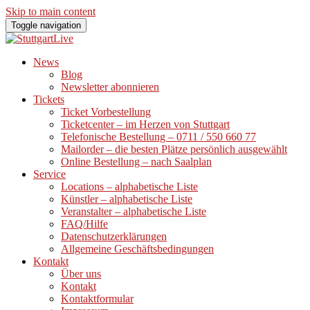
Skip to main content
Toggle navigation
News
Blog
Newsletter abonnieren
Tickets
Ticket Vorbestellung
Ticketcenter – im Herzen von Stuttgart
Telefonische Bestellung – 0711 / 550 660 77
Mailorder – die besten Plätze persönlich ausgewählt
Online Bestellung – nach Saalplan
Service
Locations – alphabetische Liste
Künstler – alphabetische Liste
Veranstalter – alphabetische Liste
FAQ/Hilfe
Datenschutzerklärungen
Allgemeine Geschäftsbedingungen
Kontakt
Über uns
Kontakt
Kontaktformular