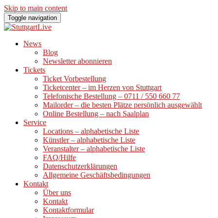
Skip to main content
Toggle navigation
News
Blog
Newsletter abonnieren
Tickets
Ticket Vorbestellung
Ticketcenter – im Herzen von Stuttgart
Telefonische Bestellung – 0711 / 550 660 77
Mailorder – die besten Plätze persönlich ausgewählt
Online Bestellung – nach Saalplan
Service
Locations – alphabetische Liste
Künstler – alphabetische Liste
Veranstalter – alphabetische Liste
FAQ/Hilfe
Datenschutzerklärungen
Allgemeine Geschäftsbedingungen
Kontakt
Über uns
Kontakt
Kontaktformular