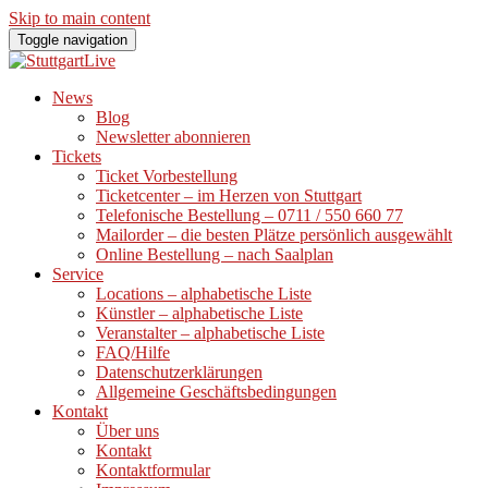
Skip to main content
Toggle navigation
News
Blog
Newsletter abonnieren
Tickets
Ticket Vorbestellung
Ticketcenter – im Herzen von Stuttgart
Telefonische Bestellung – 0711 / 550 660 77
Mailorder – die besten Plätze persönlich ausgewählt
Online Bestellung – nach Saalplan
Service
Locations – alphabetische Liste
Künstler – alphabetische Liste
Veranstalter – alphabetische Liste
FAQ/Hilfe
Datenschutzerklärungen
Allgemeine Geschäftsbedingungen
Kontakt
Über uns
Kontakt
Kontaktformular