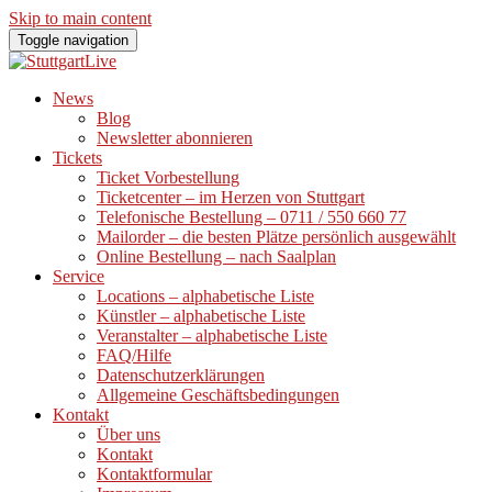
Skip to main content
Toggle navigation
News
Blog
Newsletter abonnieren
Tickets
Ticket Vorbestellung
Ticketcenter – im Herzen von Stuttgart
Telefonische Bestellung – 0711 / 550 660 77
Mailorder – die besten Plätze persönlich ausgewählt
Online Bestellung – nach Saalplan
Service
Locations – alphabetische Liste
Künstler – alphabetische Liste
Veranstalter – alphabetische Liste
FAQ/Hilfe
Datenschutzerklärungen
Allgemeine Geschäftsbedingungen
Kontakt
Über uns
Kontakt
Kontaktformular