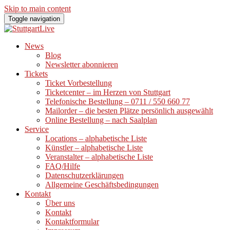
Skip to main content
Toggle navigation
News
Blog
Newsletter abonnieren
Tickets
Ticket Vorbestellung
Ticketcenter – im Herzen von Stuttgart
Telefonische Bestellung – 0711 / 550 660 77
Mailorder – die besten Plätze persönlich ausgewählt
Online Bestellung – nach Saalplan
Service
Locations – alphabetische Liste
Künstler – alphabetische Liste
Veranstalter – alphabetische Liste
FAQ/Hilfe
Datenschutzerklärungen
Allgemeine Geschäftsbedingungen
Kontakt
Über uns
Kontakt
Kontaktformular