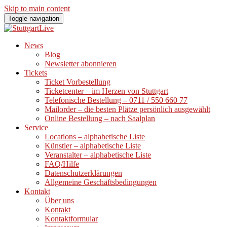
Skip to main content
Toggle navigation
News
Blog
Newsletter abonnieren
Tickets
Ticket Vorbestellung
Ticketcenter – im Herzen von Stuttgart
Telefonische Bestellung – 0711 / 550 660 77
Mailorder – die besten Plätze persönlich ausgewählt
Online Bestellung – nach Saalplan
Service
Locations – alphabetische Liste
Künstler – alphabetische Liste
Veranstalter – alphabetische Liste
FAQ/Hilfe
Datenschutzerklärungen
Allgemeine Geschäftsbedingungen
Kontakt
Über uns
Kontakt
Kontaktformular