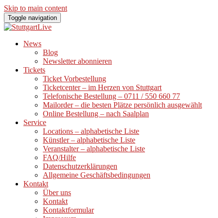
Skip to main content
Toggle navigation
News
Blog
Newsletter abonnieren
Tickets
Ticket Vorbestellung
Ticketcenter – im Herzen von Stuttgart
Telefonische Bestellung – 0711 / 550 660 77
Mailorder – die besten Plätze persönlich ausgewählt
Online Bestellung – nach Saalplan
Service
Locations – alphabetische Liste
Künstler – alphabetische Liste
Veranstalter – alphabetische Liste
FAQ/Hilfe
Datenschutzerklärungen
Allgemeine Geschäftsbedingungen
Kontakt
Über uns
Kontakt
Kontaktformular