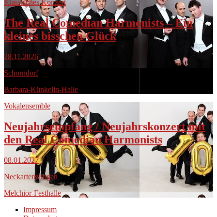
Klassisches Konzert
The Real Comedian Harmonists – Ein
kleines bisschen Glück
28.11.2026
Schorndorf
Barbara-Künkelin-Halle
Vokalensemble
Neujahrsempfang / Neujahrskonzert mit
den Real Comedian Harmonists
08.01.2027
Neckartenzlingen
Melchior-Festhalle
Impressum