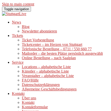
Skip to main content
Toggle navigation
News
Blog
Newsletter abonnieren
Tickets
Ticket Vorbestellung
Ticketcenter – im Herzen von Stuttgart
Telefonische Bestellung – 0711 / 550 660 77
Mailorder – die besten Plätze persönlich ausgewählt
Online Bestellung – nach Saalplan
Service
Locations – alphabetische Liste
Künstler – alphabetische Liste
Veranstalter – alphabetische Liste
FAQ/Hilfe
Datenschutzerklärungen
Allgemeine Geschäftsbedingungen
Kontakt
Über uns
Kontakt
Kontaktformular