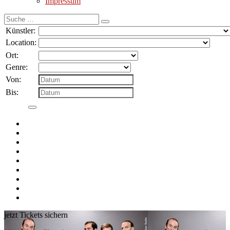
Impressum
Suche
nach:
Künstler:
Location:
Ort:
Genre:
Von:
Bis:
jetzt Tickets sichern