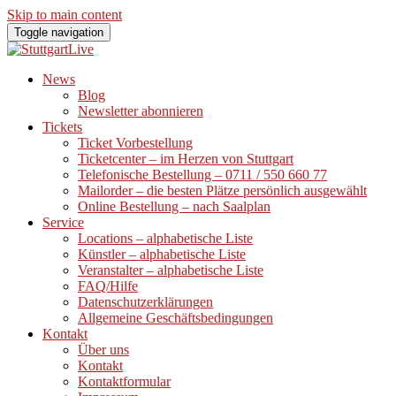
Skip to main content
Toggle navigation
News
Blog
Newsletter abonnieren
Tickets
Ticket Vorbestellung
Ticketcenter – im Herzen von Stuttgart
Telefonische Bestellung – 0711 / 550 660 77
Mailorder – die besten Plätze persönlich ausgewählt
Online Bestellung – nach Saalplan
Service
Locations – alphabetische Liste
Künstler – alphabetische Liste
Veranstalter – alphabetische Liste
FAQ/Hilfe
Datenschutzerklärungen
Allgemeine Geschäftsbedingungen
Kontakt
Über uns
Kontakt
Kontaktformular