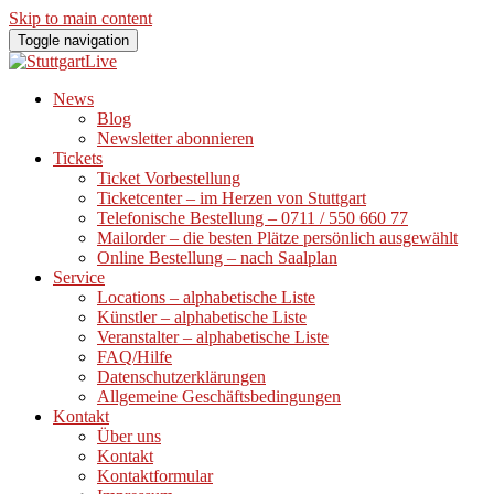
Skip to main content
Toggle navigation
News
Blog
Newsletter abonnieren
Tickets
Ticket Vorbestellung
Ticketcenter – im Herzen von Stuttgart
Telefonische Bestellung – 0711 / 550 660 77
Mailorder – die besten Plätze persönlich ausgewählt
Online Bestellung – nach Saalplan
Service
Locations – alphabetische Liste
Künstler – alphabetische Liste
Veranstalter – alphabetische Liste
FAQ/Hilfe
Datenschutzerklärungen
Allgemeine Geschäftsbedingungen
Kontakt
Über uns
Kontakt
Kontaktformular