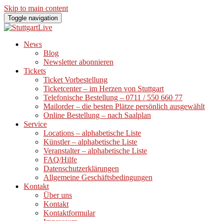
Skip to main content
Toggle navigation
News
Blog
Newsletter abonnieren
Tickets
Ticket Vorbestellung
Ticketcenter – im Herzen von Stuttgart
Telefonische Bestellung – 0711 / 550 660 77
Mailorder – die besten Plätze persönlich ausgewählt
Online Bestellung – nach Saalplan
Service
Locations – alphabetische Liste
Künstler – alphabetische Liste
Veranstalter – alphabetische Liste
FAQ/Hilfe
Datenschutzerklärungen
Allgemeine Geschäftsbedingungen
Kontakt
Über uns
Kontakt
Kontaktformular