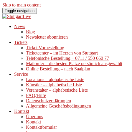
Skip to main content
Toggle navigation
News
Blog
Newsletter abonnieren
Tickets
Ticket Vorbestellung
Ticketcenter – im Herzen von Stuttgart
Telefonische Bestellung – 0711 / 550 660 77
Mailorder – die besten Plätze persönlich ausgewählt
Online Bestellung – nach Saalplan
Service
Locations – alphabetische Liste
Künstler – alphabetische Liste
Veranstalter – alphabetische Liste
FAQ/Hilfe
Datenschutzerklärungen
Allgemeine Geschäftsbedingungen
Kontakt
Über uns
Kontakt
Kontaktformular