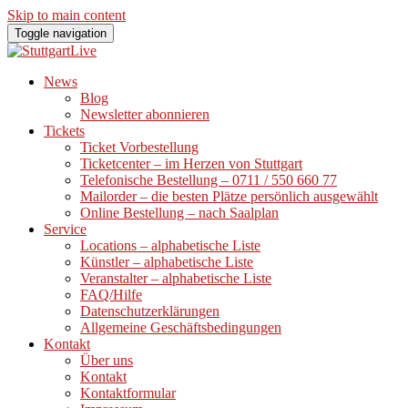
Skip to main content
Toggle navigation
News
Blog
Newsletter abonnieren
Tickets
Ticket Vorbestellung
Ticketcenter – im Herzen von Stuttgart
Telefonische Bestellung – 0711 / 550 660 77
Mailorder – die besten Plätze persönlich ausgewählt
Online Bestellung – nach Saalplan
Service
Locations – alphabetische Liste
Künstler – alphabetische Liste
Veranstalter – alphabetische Liste
FAQ/Hilfe
Datenschutzerklärungen
Allgemeine Geschäftsbedingungen
Kontakt
Über uns
Kontakt
Kontaktformular