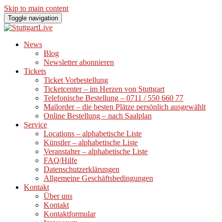
Skip to main content
Toggle navigation
News
Blog
Newsletter abonnieren
Tickets
Ticket Vorbestellung
Ticketcenter – im Herzen von Stuttgart
Telefonische Bestellung – 0711 / 550 660 77
Mailorder – die besten Plätze persönlich ausgewählt
Online Bestellung – nach Saalplan
Service
Locations – alphabetische Liste
Künstler – alphabetische Liste
Veranstalter – alphabetische Liste
FAQ/Hilfe
Datenschutzerklärungen
Allgemeine Geschäftsbedingungen
Kontakt
Über uns
Kontakt
Kontaktformular