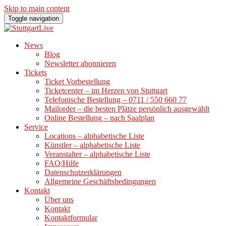
Skip to main content
Toggle navigation
News
Blog
Newsletter abonnieren
Tickets
Ticket Vorbestellung
Ticketcenter – im Herzen von Stuttgart
Telefonische Bestellung – 0711 / 550 660 77
Mailorder – die besten Plätze persönlich ausgewählt
Online Bestellung – nach Saalplan
Service
Locations – alphabetische Liste
Künstler – alphabetische Liste
Veranstalter – alphabetische Liste
FAQ/Hilfe
Datenschutzerklärungen
Allgemeine Geschäftsbedingungen
Kontakt
Über uns
Kontakt
Kontaktformular