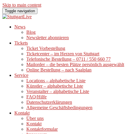
Skip to main content
Toggle navigation
News
Blog
Newsletter abonnieren
Tickets
Ticket Vorbestellung
Ticketcenter – im Herzen von Stuttgart
Telefonische Bestellung – 0711 / 550 660 77
Mailorder – die besten Plätze persönlich ausgewählt
Online Bestellung – nach Saalplan
Service
Locations – alphabetische Liste
Künstler – alphabetische Liste
Veranstalter – alphabetische Liste
FAQ/Hilfe
Datenschutzerklärungen
Allgemeine Geschäftsbedingungen
Kontakt
Über uns
Kontakt
Kontaktformular