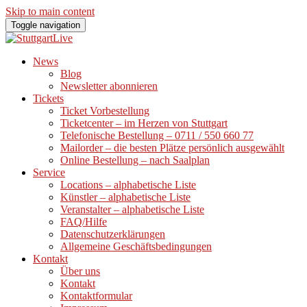
Skip to main content
Toggle navigation
News
Blog
Newsletter abonnieren
Tickets
Ticket Vorbestellung
Ticketcenter – im Herzen von Stuttgart
Telefonische Bestellung – 0711 / 550 660 77
Mailorder – die besten Plätze persönlich ausgewählt
Online Bestellung – nach Saalplan
Service
Locations – alphabetische Liste
Künstler – alphabetische Liste
Veranstalter – alphabetische Liste
FAQ/Hilfe
Datenschutzerklärungen
Allgemeine Geschäftsbedingungen
Kontakt
Über uns
Kontakt
Kontaktformular