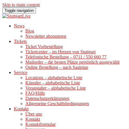
Skip to main content
Toggle navigation
News
Blog
Newsletter abonnieren
Tickets
Ticket Vorbestellung
Ticketcenter – im Herzen von Stuttgart
Telefonische Bestellung – 0711 / 550 660 77
Mailorder – die besten Plätze persönlich ausgewählt
Online Bestellung – nach Saalplan
Service
Locations – alphabetische Liste
Künstler – alphabetische Liste
Veranstalter – alphabetische Liste
FAQ/Hilfe
Datenschutzerklärungen
Allgemeine Geschäftsbedingungen
Kontakt
Über uns
Kontakt
Kontaktformular