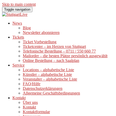
Skip to main content
Toggle navigation
News
Blog
Newsletter abonnieren
Tickets
Ticket Vorbestellung
Ticketcenter – im Herzen von Stuttgart
Telefonische Bestellung – 0711 / 550 660 77
Mailorder – die besten Plätze persönlich ausgewählt
Online Bestellung – nach Saalplan
Service
Locations – alphabetische Liste
Künstler – alphabetische Liste
Veranstalter – alphabetische Liste
FAQ/Hilfe
Datenschutzerklärungen
Allgemeine Geschäftsbedingungen
Kontakt
Über uns
Kontakt
Kontaktformular