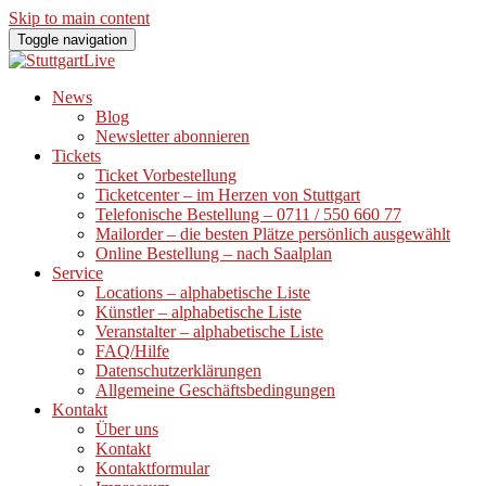
Skip to main content
Toggle navigation
News
Blog
Newsletter abonnieren
Tickets
Ticket Vorbestellung
Ticketcenter – im Herzen von Stuttgart
Telefonische Bestellung – 0711 / 550 660 77
Mailorder – die besten Plätze persönlich ausgewählt
Online Bestellung – nach Saalplan
Service
Locations – alphabetische Liste
Künstler – alphabetische Liste
Veranstalter – alphabetische Liste
FAQ/Hilfe
Datenschutzerklärungen
Allgemeine Geschäftsbedingungen
Kontakt
Über uns
Kontakt
Kontaktformular