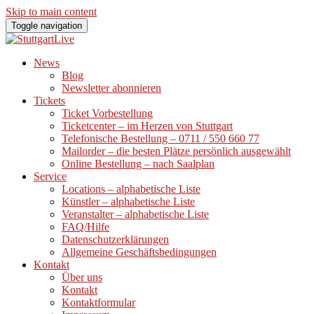
Skip to main content
Toggle navigation
News
Blog
Newsletter abonnieren
Tickets
Ticket Vorbestellung
Ticketcenter – im Herzen von Stuttgart
Telefonische Bestellung – 0711 / 550 660 77
Mailorder – die besten Plätze persönlich ausgewählt
Online Bestellung – nach Saalplan
Service
Locations – alphabetische Liste
Künstler – alphabetische Liste
Veranstalter – alphabetische Liste
FAQ/Hilfe
Datenschutzerklärungen
Allgemeine Geschäftsbedingungen
Kontakt
Über uns
Kontakt
Kontaktformular