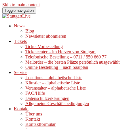
Skip to main content
Toggle navigation
News
Blog
Newsletter abonnieren
Tickets
Ticket Vorbestellung
Ticketcenter – im Herzen von Stuttgart
Telefonische Bestellung – 0711 / 550 660 77
Mailorder – die besten Plätze persönlich ausgewählt
Online Bestellung – nach Saalplan
Service
Locations – alphabetische Liste
Künstler – alphabetische Liste
Veranstalter – alphabetische Liste
FAQ/Hilfe
Datenschutzerklärungen
Allgemeine Geschäftsbedingungen
Kontakt
Über uns
Kontakt
Kontaktformular