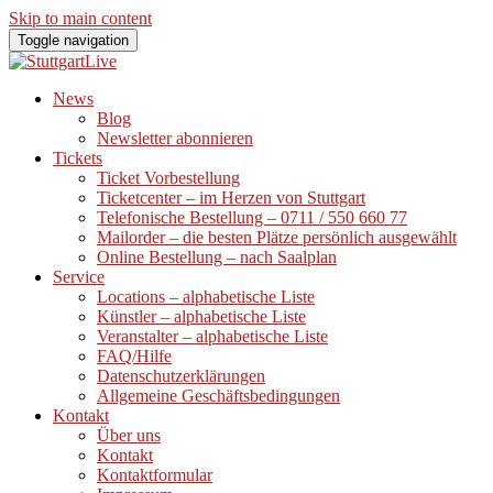
Skip to main content
Toggle navigation
News
Blog
Newsletter abonnieren
Tickets
Ticket Vorbestellung
Ticketcenter – im Herzen von Stuttgart
Telefonische Bestellung – 0711 / 550 660 77
Mailorder – die besten Plätze persönlich ausgewählt
Online Bestellung – nach Saalplan
Service
Locations – alphabetische Liste
Künstler – alphabetische Liste
Veranstalter – alphabetische Liste
FAQ/Hilfe
Datenschutzerklärungen
Allgemeine Geschäftsbedingungen
Kontakt
Über uns
Kontakt
Kontaktformular