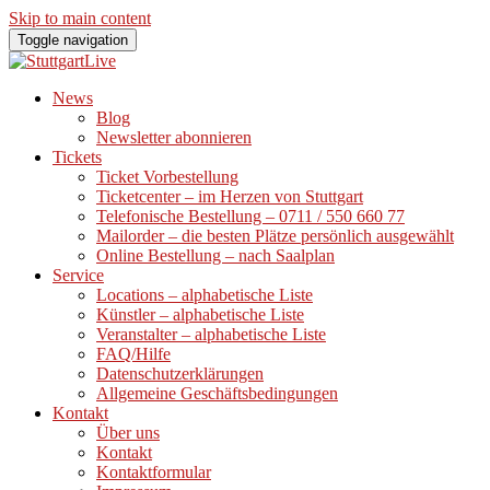
Skip to main content
Toggle navigation
News
Blog
Newsletter abonnieren
Tickets
Ticket Vorbestellung
Ticketcenter – im Herzen von Stuttgart
Telefonische Bestellung – 0711 / 550 660 77
Mailorder – die besten Plätze persönlich ausgewählt
Online Bestellung – nach Saalplan
Service
Locations – alphabetische Liste
Künstler – alphabetische Liste
Veranstalter – alphabetische Liste
FAQ/Hilfe
Datenschutzerklärungen
Allgemeine Geschäftsbedingungen
Kontakt
Über uns
Kontakt
Kontaktformular