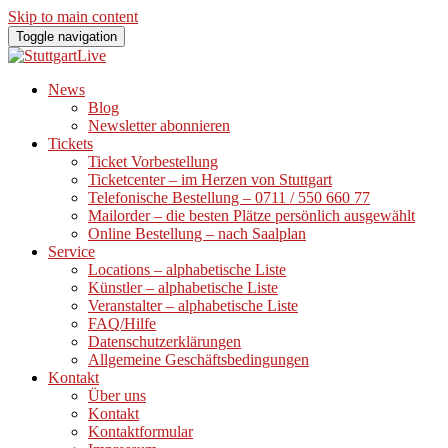
Skip to main content
Toggle navigation
News
Blog
Newsletter abonnieren
Tickets
Ticket Vorbestellung
Ticketcenter – im Herzen von Stuttgart
Telefonische Bestellung – 0711 / 550 660 77
Mailorder – die besten Plätze persönlich ausgewählt
Online Bestellung – nach Saalplan
Service
Locations – alphabetische Liste
Künstler – alphabetische Liste
Veranstalter – alphabetische Liste
FAQ/Hilfe
Datenschutzerklärungen
Allgemeine Geschäftsbedingungen
Kontakt
Über uns
Kontakt
Kontaktformular