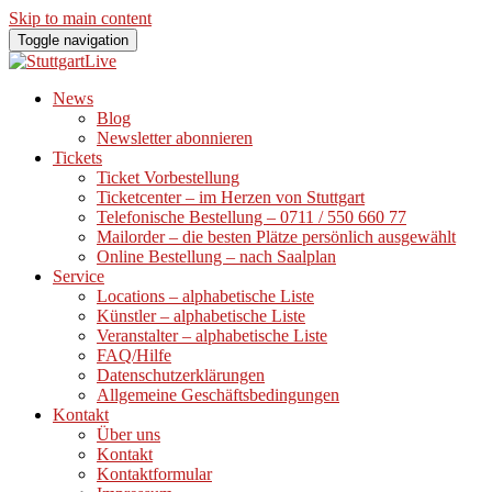
Skip to main content
Toggle navigation
News
Blog
Newsletter abonnieren
Tickets
Ticket Vorbestellung
Ticketcenter – im Herzen von Stuttgart
Telefonische Bestellung – 0711 / 550 660 77
Mailorder – die besten Plätze persönlich ausgewählt
Online Bestellung – nach Saalplan
Service
Locations – alphabetische Liste
Künstler – alphabetische Liste
Veranstalter – alphabetische Liste
FAQ/Hilfe
Datenschutzerklärungen
Allgemeine Geschäftsbedingungen
Kontakt
Über uns
Kontakt
Kontaktformular