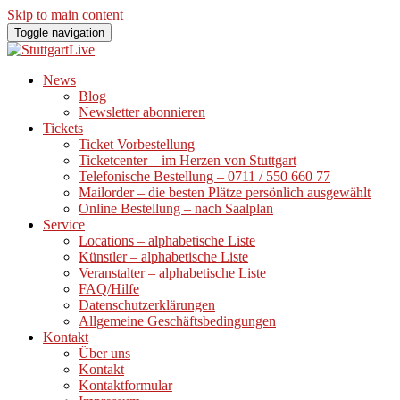
Skip to main content
Toggle navigation
News
Blog
Newsletter abonnieren
Tickets
Ticket Vorbestellung
Ticketcenter – im Herzen von Stuttgart
Telefonische Bestellung – 0711 / 550 660 77
Mailorder – die besten Plätze persönlich ausgewählt
Online Bestellung – nach Saalplan
Service
Locations – alphabetische Liste
Künstler – alphabetische Liste
Veranstalter – alphabetische Liste
FAQ/Hilfe
Datenschutzerklärungen
Allgemeine Geschäftsbedingungen
Kontakt
Über uns
Kontakt
Kontaktformular