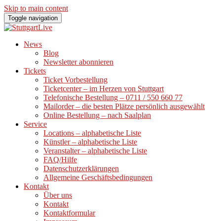
Skip to main content
Toggle navigation
News
Blog
Newsletter abonnieren
Tickets
Ticket Vorbestellung
Ticketcenter – im Herzen von Stuttgart
Telefonische Bestellung – 0711 / 550 660 77
Mailorder – die besten Plätze persönlich ausgewählt
Online Bestellung – nach Saalplan
Service
Locations – alphabetische Liste
Künstler – alphabetische Liste
Veranstalter – alphabetische Liste
FAQ/Hilfe
Datenschutzerklärungen
Allgemeine Geschäftsbedingungen
Kontakt
Über uns
Kontakt
Kontaktformular