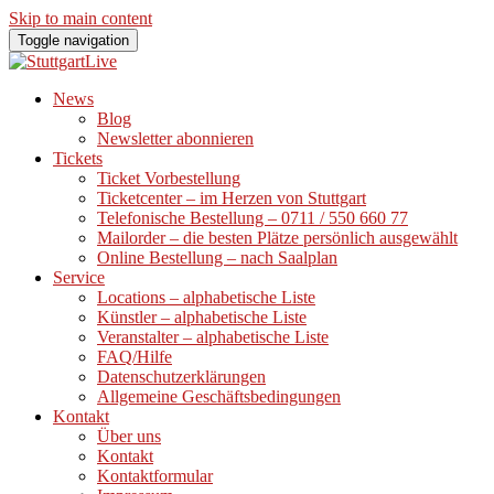
Skip to main content
Toggle navigation
News
Blog
Newsletter abonnieren
Tickets
Ticket Vorbestellung
Ticketcenter – im Herzen von Stuttgart
Telefonische Bestellung – 0711 / 550 660 77
Mailorder – die besten Plätze persönlich ausgewählt
Online Bestellung – nach Saalplan
Service
Locations – alphabetische Liste
Künstler – alphabetische Liste
Veranstalter – alphabetische Liste
FAQ/Hilfe
Datenschutzerklärungen
Allgemeine Geschäftsbedingungen
Kontakt
Über uns
Kontakt
Kontaktformular