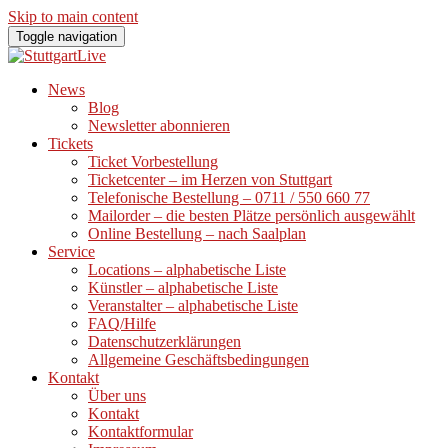
Skip to main content
Toggle navigation
News
Blog
Newsletter abonnieren
Tickets
Ticket Vorbestellung
Ticketcenter – im Herzen von Stuttgart
Telefonische Bestellung – 0711 / 550 660 77
Mailorder – die besten Plätze persönlich ausgewählt
Online Bestellung – nach Saalplan
Service
Locations – alphabetische Liste
Künstler – alphabetische Liste
Veranstalter – alphabetische Liste
FAQ/Hilfe
Datenschutzerklärungen
Allgemeine Geschäftsbedingungen
Kontakt
Über uns
Kontakt
Kontaktformular