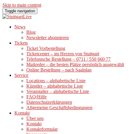
Skip to main content
Toggle navigation
News
Blog
Newsletter abonnieren
Tickets
Ticket Vorbestellung
Ticketcenter – im Herzen von Stuttgart
Telefonische Bestellung – 0711 / 550 660 77
Mailorder – die besten Plätze persönlich ausgewählt
Online Bestellung – nach Saalplan
Service
Locations – alphabetische Liste
Künstler – alphabetische Liste
Veranstalter – alphabetische Liste
FAQ/Hilfe
Datenschutzerklärungen
Allgemeine Geschäftsbedingungen
Kontakt
Über uns
Kontakt
Kontaktformular