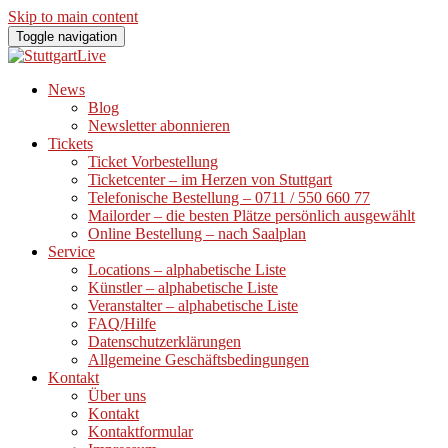
Skip to main content
Toggle navigation
News
Blog
Newsletter abonnieren
Tickets
Ticket Vorbestellung
Ticketcenter – im Herzen von Stuttgart
Telefonische Bestellung – 0711 / 550 660 77
Mailorder – die besten Plätze persönlich ausgewählt
Online Bestellung – nach Saalplan
Service
Locations – alphabetische Liste
Künstler – alphabetische Liste
Veranstalter – alphabetische Liste
FAQ/Hilfe
Datenschutzerklärungen
Allgemeine Geschäftsbedingungen
Kontakt
Über uns
Kontakt
Kontaktformular