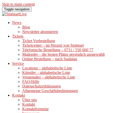
Skip to main content
Toggle navigation
News
Blog
Newsletter abonnieren
Tickets
Ticket Vorbestellung
Ticketcenter – im Herzen von Stuttgart
Telefonische Bestellung – 0711 / 550 660 77
Mailorder – die besten Plätze persönlich ausgewählt
Online Bestellung – nach Saalplan
Service
Locations – alphabetische Liste
Künstler – alphabetische Liste
Veranstalter – alphabetische Liste
FAQ/Hilfe
Datenschutzerklärungen
Allgemeine Geschäftsbedingungen
Kontakt
Über uns
Kontakt
Kontaktformular