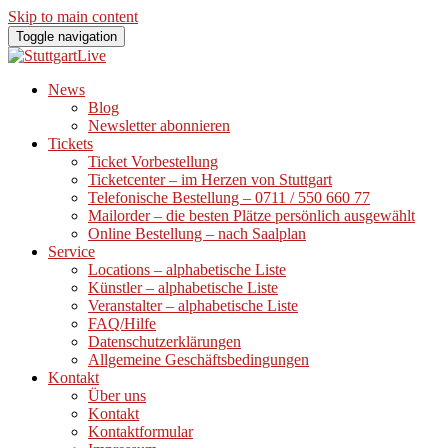
Skip to main content
Toggle navigation
News
Blog
Newsletter abonnieren
Tickets
Ticket Vorbestellung
Ticketcenter – im Herzen von Stuttgart
Telefonische Bestellung – 0711 / 550 660 77
Mailorder – die besten Plätze persönlich ausgewählt
Online Bestellung – nach Saalplan
Service
Locations – alphabetische Liste
Künstler – alphabetische Liste
Veranstalter – alphabetische Liste
FAQ/Hilfe
Datenschutzerklärungen
Allgemeine Geschäftsbedingungen
Kontakt
Über uns
Kontakt
Kontaktformular