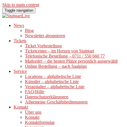
Skip to main content
Toggle navigation
News
Blog
Newsletter abonnieren
Tickets
Ticket Vorbestellung
Ticketcenter – im Herzen von Stuttgart
Telefonische Bestellung – 0711 / 550 660 77
Mailorder – die besten Plätze persönlich ausgewählt
Online Bestellung – nach Saalplan
Service
Locations – alphabetische Liste
Künstler – alphabetische Liste
Veranstalter – alphabetische Liste
FAQ/Hilfe
Datenschutzerklärungen
Allgemeine Geschäftsbedingungen
Kontakt
Über uns
Kontakt
Kontaktformular