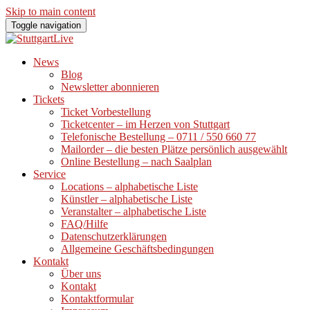
Skip to main content
Toggle navigation
News
Blog
Newsletter abonnieren
Tickets
Ticket Vorbestellung
Ticketcenter – im Herzen von Stuttgart
Telefonische Bestellung – 0711 / 550 660 77
Mailorder – die besten Plätze persönlich ausgewählt
Online Bestellung – nach Saalplan
Service
Locations – alphabetische Liste
Künstler – alphabetische Liste
Veranstalter – alphabetische Liste
FAQ/Hilfe
Datenschutzerklärungen
Allgemeine Geschäftsbedingungen
Kontakt
Über uns
Kontakt
Kontaktformular