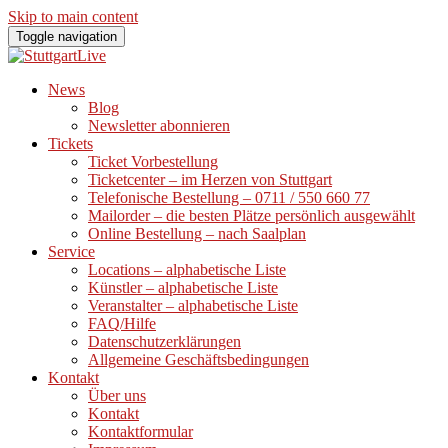
Skip to main content
Toggle navigation
News
Blog
Newsletter abonnieren
Tickets
Ticket Vorbestellung
Ticketcenter – im Herzen von Stuttgart
Telefonische Bestellung – 0711 / 550 660 77
Mailorder – die besten Plätze persönlich ausgewählt
Online Bestellung – nach Saalplan
Service
Locations – alphabetische Liste
Künstler – alphabetische Liste
Veranstalter – alphabetische Liste
FAQ/Hilfe
Datenschutzerklärungen
Allgemeine Geschäftsbedingungen
Kontakt
Über uns
Kontakt
Kontaktformular