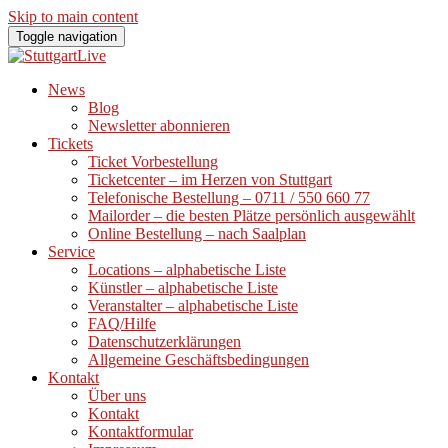
Skip to main content
Toggle navigation
News
Blog
Newsletter abonnieren
Tickets
Ticket Vorbestellung
Ticketcenter – im Herzen von Stuttgart
Telefonische Bestellung – 0711 / 550 660 77
Mailorder – die besten Plätze persönlich ausgewählt
Online Bestellung – nach Saalplan
Service
Locations – alphabetische Liste
Künstler – alphabetische Liste
Veranstalter – alphabetische Liste
FAQ/Hilfe
Datenschutzerklärungen
Allgemeine Geschäftsbedingungen
Kontakt
Über uns
Kontakt
Kontaktformular