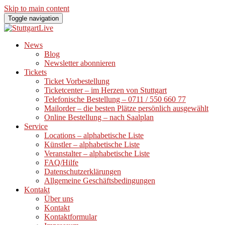
Skip to main content
Toggle navigation
News
Blog
Newsletter abonnieren
Tickets
Ticket Vorbestellung
Ticketcenter – im Herzen von Stuttgart
Telefonische Bestellung – 0711 / 550 660 77
Mailorder – die besten Plätze persönlich ausgewählt
Online Bestellung – nach Saalplan
Service
Locations – alphabetische Liste
Künstler – alphabetische Liste
Veranstalter – alphabetische Liste
FAQ/Hilfe
Datenschutzerklärungen
Allgemeine Geschäftsbedingungen
Kontakt
Über uns
Kontakt
Kontaktformular