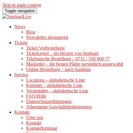
Skip to main content
Toggle navigation
News
Blog
Newsletter abonnieren
Tickets
Ticket Vorbestellung
Ticketcenter – im Herzen von Stuttgart
Telefonische Bestellung – 0711 / 550 660 77
Mailorder – die besten Plätze persönlich ausgewählt
Online Bestellung – nach Saalplan
Service
Locations – alphabetische Liste
Künstler – alphabetische Liste
Veranstalter – alphabetische Liste
FAQ/Hilfe
Datenschutzerklärungen
Allgemeine Geschäftsbedingungen
Kontakt
Über uns
Kontakt
Kontaktformular