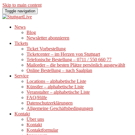
Skip to main content
Toggle navigation
News
Blog
Newsletter abonnieren
Tickets
Ticket Vorbestellung
Ticketcenter – im Herzen von Stuttgart
Telefonische Bestellung – 0711 / 550 660 77
Mailorder – die besten Plätze persönlich ausgewählt
Online Bestellung – nach Saalplan
Service
Locations – alphabetische Liste
Künstler – alphabetische Liste
Veranstalter – alphabetische Liste
FAQ/Hilfe
Datenschutzerklärungen
Allgemeine Geschäftsbedingungen
Kontakt
Über uns
Kontakt
Kontaktformular