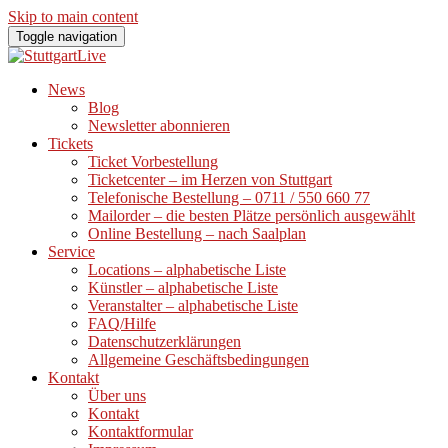
Skip to main content
Toggle navigation
News
Blog
Newsletter abonnieren
Tickets
Ticket Vorbestellung
Ticketcenter – im Herzen von Stuttgart
Telefonische Bestellung – 0711 / 550 660 77
Mailorder – die besten Plätze persönlich ausgewählt
Online Bestellung – nach Saalplan
Service
Locations – alphabetische Liste
Künstler – alphabetische Liste
Veranstalter – alphabetische Liste
FAQ/Hilfe
Datenschutzerklärungen
Allgemeine Geschäftsbedingungen
Kontakt
Über uns
Kontakt
Kontaktformular